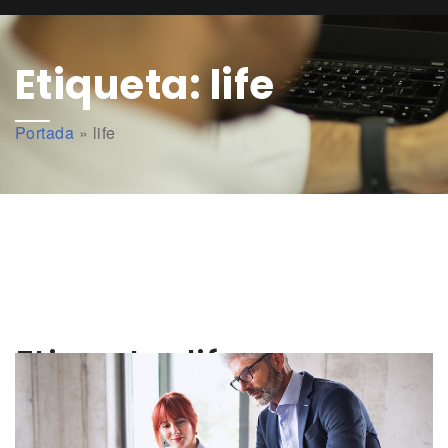
Etiqueta:
life
Portada
»
life
Etiqueta:
life