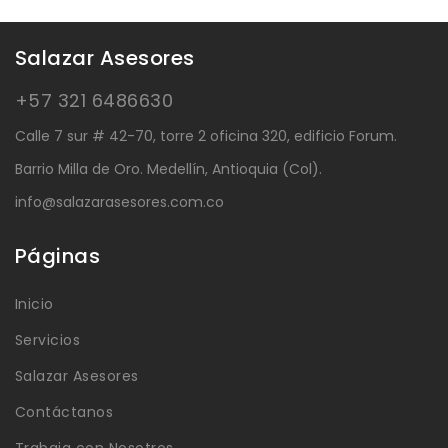
Salazar Asesores
+57 321 6486630
Calle 7 sur # 42-70, torre 2 oficina 320, edificio Forum.
Barrio Milla de Oro. Medellín, Antioquia (Col).
info@salazarasesores.com.co
Páginas
Inicio
Servicios
Salazar Asesores
Contáctanos